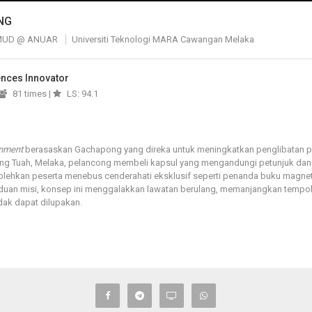
NG
MUD @ ANUAR
Universiti Teknologi MARA Cawangan Melaka
iences Innovator
81 times |
LS: 94.1
inment
berasaskan Gachapong yang direka untuk meningkatkan penglibatan p
ang Tuah, Melaka, pelancong membeli kapsul yang mengandungi petunjuk dan
lehkan peserta menebus cenderahati eksklusif seperti penanda buku magn
duan misi, konsep ini menggalakkan lawatan berulang, memanjangkan tempo
ak dapat dilupakan.