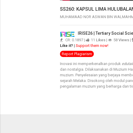
SS260: KAPSUL LIMA HULUBALA
MUHAMAAD NOR ASWAN BIN WALMAH
IRISE26 | Tertiary Social Sc
CR: 0.1897 |
11
Likes
|
58
Views
|
Like it?
|
Support them now!
Report Plagiarism
Inovasi ini memperkenalkan produk
eduta
dan nostalgia. Dilaksanakan di Muzium H
muzium. Penyelesaian yang berjaya membo
sejarah Melaka. Disokong oleh modul pan
pengalaman muzium yang berharga dan tid