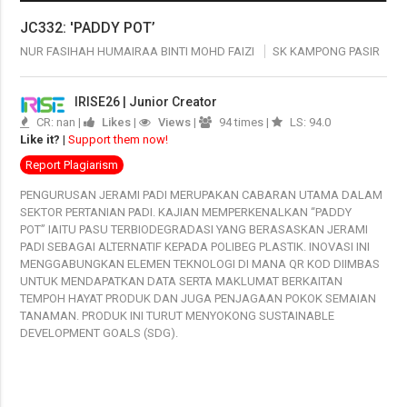
JC332: 'PADDY POT’
NUR FASIHAH HUMAIRAA BINTI MOHD FAIZI
SK KAMPONG PASIR
IRISE26 | Junior Creator
CR: nan |
Likes
|
Views
|
94 times |
LS: 94.0
Like it?
|
Support them now!
Report Plagiarism
PENGURUSAN JERAMI PADI MERUPAKAN CABARAN UTAMA DALAM
SEKTOR PERTANIAN PADI. KAJIAN MEMPERKENALKAN “PADDY
POT” IAITU PASU TERBIODEGRADASI YANG BERASASKAN JERAMI
PADI SEBAGAI ALTERNATIF KEPADA POLIBEG PLASTIK. INOVASI INI
MENGGABUNGKAN ELEMEN TEKNOLOGI DI MANA QR KOD DIIMBAS
UNTUK MENDAPATKAN DATA SERTA MAKLUMAT BERKAITAN
TEMPOH HAYAT PRODUK DAN JUGA PENJAGAAN POKOK SEMAIAN
TANAMAN. PRODUK INI TURUT MENYOKONG SUSTAINABLE
DEVELOPMENT GOALS (SDG).