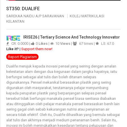
ST350: DUALIFE
SAREKAA NAIDU A/P SARAVANAN
KOLEJ MATRIKULASI
KELANTAN
IRISE26 | Tertiary Science And Technology Innovator
CR: 0.0000 |
0
Likes
|
10
Views
|
67 times |
LS: 67.0
Like it?
|
Support them now!
Report Plagiarism
Dualife merujuk kepada inovasi pensel yang seiring dengan amalan
kelestarian alam dengan dua kegunaan dalam jangka hayatnya, iaitu
berfungsi sebagai alat tulis dan boleh ditanam selepas
digunakannya. Pensel mekanikal berasaskan plastik yang sering
digunakan oleh masyarakat, terutamanya pelajar menyumbang
kepada perupatan plastik yang berpanjangan selepas pensel
tersebut tidak berfungsi manakala pensel biasa sentiasa diabaikan
atau ditinggalkan oleh pelajar manakala pensel berasaskan benih lain
sering gagal oleh sebab kekurangan nutrisi atau penyiraman air
secara tidak efektif. Oleh itu, Dualife dihasilkan yang bermula sebagai
alat tulis dan akhirnya menjadi medium penanaman benih. Selain itu,
inovasi ini boleh meningkatkan kesedaran tentang pelupusan dan