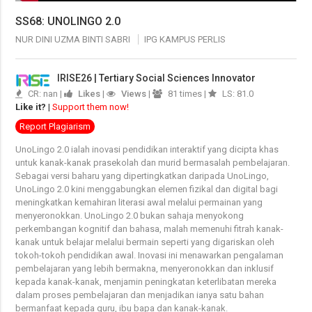
SS68: UNOLINGO 2.0
NUR DINI UZMA BINTI SABRI
IPG KAMPUS PERLIS
IRISE26 | Tertiary Social Sciences Innovator
CR: nan |
Likes
|
Views
|
81 times |
LS: 81.0
Like it?
|
Support them now!
Report Plagiarism
UnoLingo 2.0 ialah inovasi pendidikan interaktif yang dicipta khas
untuk kanak-kanak prasekolah dan murid bermasalah pembelajaran.
Sebagai versi baharu yang dipertingkatkan daripada UnoLingo,
UnoLingo 2.0 kini menggabungkan elemen fizikal dan digital bagi
meningkatkan kemahiran literasi awal melalui permainan yang
menyeronokkan. UnoLingo 2.0 bukan sahaja menyokong
perkembangan kognitif dan bahasa, malah memenuhi fitrah kanak-
kanak untuk belajar melalui bermain seperti yang digariskan oleh
tokoh-tokoh pendidikan awal. Inovasi ini menawarkan pengalaman
pembelajaran yang lebih bermakna, menyeronokkan dan inklusif
kepada kanak-kanak, menjamin peningkatan keterlibatan mereka
dalam proses pembelajaran dan menjadikan ianya satu bahan
bermanfaat kepada guru, ibu bapa dan kanak-kanak.